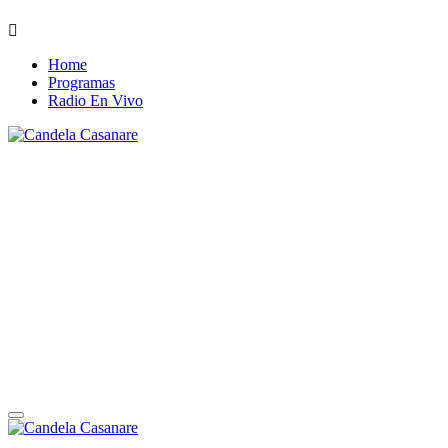
Skip
to
Home
content
Programas
Radio En Vivo
Candela Casanare
Candela Casanare 94.7 fm
Candela Casanare